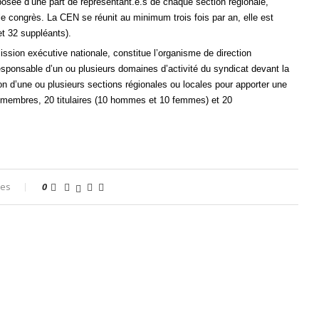
posée d’une part de représentant.e.s de chaque section régionale,
e congrès. La CEN se réunit au minimum trois fois par an, elle est
t 32 suppléants).
sion exécutive nationale, constitue l’organisme de direction
sponsable d’un ou plusieurs domaines d’activité du syndicat devant la
on d’une ou plusieurs sections régionales ou locales pour apporter une
membres, 20 titulaires (10 hommes et 10 femmes) et 20
res
0