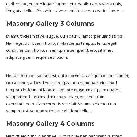
eleifend ac, enim. Aliquam lorem ante, dapibus in, viverra quis,
feugiat a, tellus. Phasellus viverra nulla ut metus varius laoreet.
Masonry Gallery 3 Columns
Etiam ultricies nisi vel augue. Curabitur ullamcorper ultricies nisi.
Nam eget dui. Etiam rhoncus. Maecenas tempus, tellus eget
condimentum rhoncus, sem quam semper libero, sit amet
adipiscing sem neque sed ipsum.
Neque porro quisquam est, qui dolorem ipsum quia dolor sit amet,
consectetur, adipisci velit, sed quia non numquam eius modi
tempora incidunt ut labore et dolore magnam aliquam quaerat
voluptatem. Ut enim ad minima veniam, quis nostrum
exercitationem ullam corporis suscipit. Vivamus elementum
semper nisi. Aenean vulputate eleifend tellus.
Masonry Gallery 4 Columns
Nam quam nunc, blandit vel, luctus pulvinar, hendrerit id, lorem.