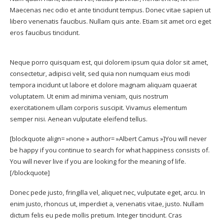
Maecenas nec odio et ante tincidunt tempus. Donec vitae sapien ut
libero venenatis faucibus. Nullam quis ante. Etiam sit amet orci eget
eros faucibus tincidunt.
Neque porro quisquam est, qui dolorem ipsum quia dolor sit amet,
consectetur, adipisci velit, sed quia non numquam eius modi
tempora incidunt ut labore et dolore magnam aliquam quaerat
voluptatem. Ut enim ad minima veniam, quis nostrum
exercitationem ullam corporis suscipit. Vivamus elementum
semper nisi. Aenean vulputate eleifend tellus.
[blockquote align= »none » author= »Albert Camus »]
You will never
be happy if you continue to search for what happiness consists of.
You will never live if you are looking for the meaning of life.
[/blockquote]
Donec pede justo, fringilla vel, aliquet nec, vulputate eget, arcu. In
enim justo, rhoncus ut, imperdiet a, venenatis vitae, justo. Nullam
dictum felis eu pede mollis pretium. Integer tincidunt. Cras